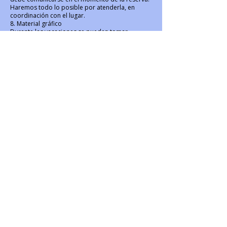
Haremos todo lo posible por atenderla, en
coordinación con el lugar.
8. Material gráfico
Durante las vacaciones se pueden tomar
fotografías o grabar vídeos con fines
promocionales (por ejemplo, para la página web
o las redes sociales de Elsenberrie). Si tiene
alguna objeción al respecto, puede comunicarlo
por escrito o por correo electrónico antes del
viaje.
Información importante