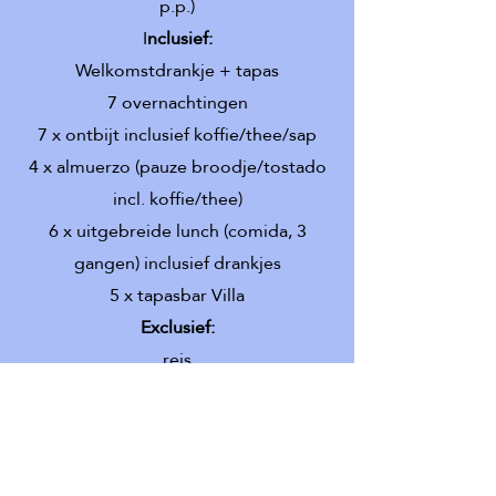
p.p.)
I
nclusief:
Welkomstdrankje + tapas
7 overnachtingen
7 x ontbijt inclusief koffie/thee/sap
4 x almuerzo (pauze broodje/tostado
incl. koffie/thee)
6 x uitgebreide lunch (comida, 3
gangen) inclusief drankjes
5 x tapasbar Villa
Exclusief:
reis
reis- en/of annuleringsverzekering
overige maaltijden en consumpties
transfer van en naar vliegveld
op
aanvraag.